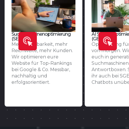
Suchmaschinenoptimierung
AI Search Optimi
(SEO)
(GEO/AEO)
Mehr Sichtbarkeit, mehr
Optimierung fü
Reichweite, mehr Kunden.
von morgen. Wi
Wir optimieren eure
euch in generat
Website für Top-Rankings
Suchmaschinen 
bei Google & Co. Messbar,
Antwortboxen. 
nachhaltig und
ihr auch bei SG
erfolgsorientiert.
Chatbots unübe
Zur SEO-Seite
Zu AI Search Op
Zur SEO-Seite
Zu AI Search Op